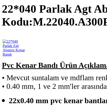
22*040 Parlak Agt A
Kodu:
M.22040.A300
Pvc Kenar Bandı Ürün Açıklama
• M
evcut suntalam ve mdflam ren
•
0.40 mm, 1 ve 2 mm'ler arasınd
22x0.40 mm pvc kenar bantlar