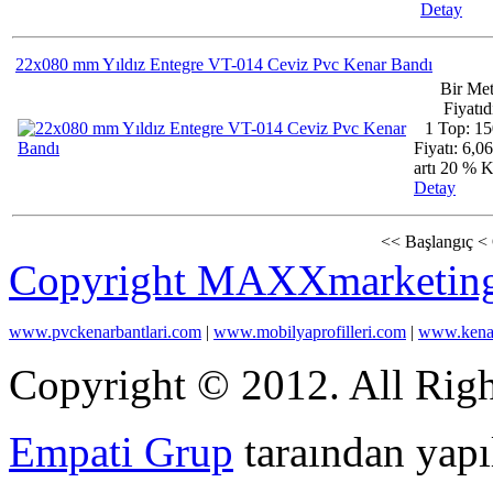
Detay
22x080 mm Yıldız Entegre VT-014 Ceviz Pvc Kenar Bandı
Bir Met
Fiyatıdı
1 Top: 15
Fiyatı: 6,0
artı 20 %
Detay
<<
Başlangıç
<
Copyright MAXXmarketin
www.pvckenarbantlari.com
|
www.mobilyaprofilleri.com
|
www.kenar
Copyright © 2012. All Righ
Empati Grup
taraından yapıl